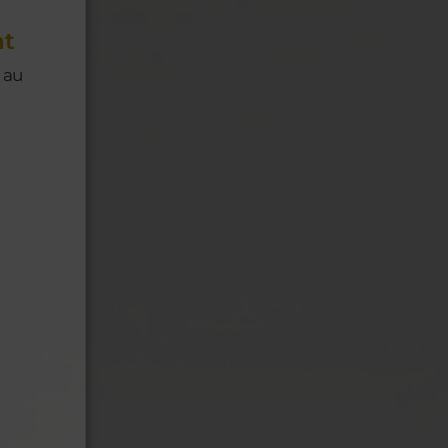
nt
 au