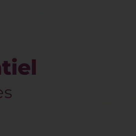
tiel
es